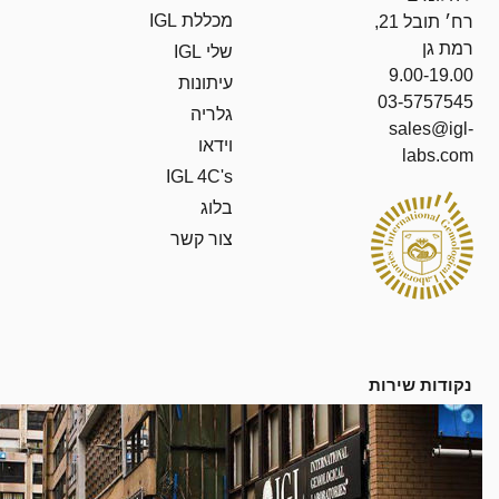
מכללת IGL
רח׳ תובל 21,
רמת גן
שלי IGL
9.00-19.00
עיתונות
03-5757545
גלריה
sales@igl-
וידאו
labs.com
IGL 4C's
בלוג
צור קשר
נקודות שירות