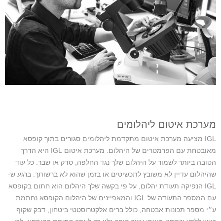
מערכת איטום ליהלומים
IGL מציעה מערכת איטום מתקדמת ליהלומים סגורים בתוך קופסא
מאובטחת עם הפרמטרים של היהלום. מערכת איטום IGL היא הדרך
הטובה ביותר לשמור על היהלום שלך נגד החלפה, סדק או שבר. כל עוד
שהיהלום עדיין לא משובץ לתכשיטים או בזמן שהוא לא ברשותך. ברגע ש-
IGL הנפיקה תעודת יהלום, על פי בקשה שלך היהלום הוא חתום בקופסא
עם המספר התעודה של IGL והמאפיינים של היהלום הקופסא נחתמת
ע״י מספר תכונות אבטחה, כולל ברים אלקטרוסטטי ביטחון, דבק שקוף