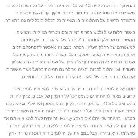
והחיתוך - הידוע בכינויו 4Cs של כל יהלומים בבירור על כל תעודת יהלום.
מאפייני דירוג נוספים כגון הגימור, חגורה, עוקץ וקרינה גם מפורטים
בתעודה.תרשים של היהלומים בו מוצגות כל תכלילים כלולים גם בתעודה.
כאשר יהלום עגול נלטש בפרופורציות ובסימטריה מצוינות, נמצאים
המשטחים שבחלק התחתון, ה׳למטה׳ של היהלום, בדיוק מתחת
למשטחים של החלק העליון, הכתר. מצב זה מאפשר להסתכל ביהלום
ולראות, באמצעות מכשיר אופטי בעל תאורה מיוחדת, השתקפות של
שמונה לבבות בצדה התחתון של האבן ושל שמונה חצים בצדה העליון
תעודת IGL יהלום לבבות וחצים מכילה גם תמונות בפועל אשר מאשרות
את הלבבות וחיצים של האבן, או איור החזותי של לבבות וחיצים.
זוגות של יהלומים הינם דבר נדיר אך זה אפשרי. למצוא יהלומים אשר
קרובים מאוד להיות זהים כשמסתכל על הדמיון של אבנים, צריך להיות
בהשוואה של 4Cs - קראט, חיתוך, נקיון וצבע. באופן אידיאלי זוג יהיה כבר
לגזור מאותו האבן גלם, ועל ידי אותו החותך. זוגות תואמים מאוד נדירים
בטבע - במיוחד שני יהלומים בצבע Fancy. זה יהיה קשה למצוא אותם אך
עוד יותר להתאים אותם - מציאת יהלומים ללא רבב, אחד חיתוך בצורה
מושלמת היא נדירה, אבל במציאת שני יהלומים היא תופעה נדירה - רק