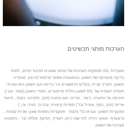
הערכות מותגי תכשיטים
מעבדות IGL מספקות הערכות של מותגי שעונים לציבור הרחב, לאחר
בדיקה מעמיקה של השעון, באמצעות מספר פרמטרים כגון: מאפייני
השעון, תאריך קנייה, בעלים הראשונים וכו׳ בדיקה אם השעון הוא אמיתי,
תעודה רשמית של IGL לשעון כוללת פרמטרים: ממדי השעון (קוטר, עובי),
חתימה על החגורה, כיסוי , אריזה, סוג מתכת (זהב, פלטינה, כסף) , תיאור
אריזה (זהב, כסף, אמייל וכד') ספרות (רומית, ערבית, תורכי וכו ') ·
פונקציות השעון: עם או בלי צלצול · פונקציות נוספות שעון: שניות קטנות, ,
כרונוגרף, מופעי הירח, לוח שנה (יום, תאריך, חודש), סוללה וכו' · ותמונות
מצוינת של השעון.